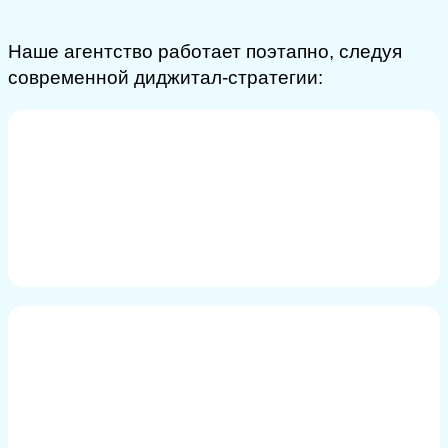
Наше агентство работает поэтапно, следуя
современной диджитал-стратегии:
АНАЛИЗ, ПОНИМАНИЕ БИЗНЕС-ЦЕЛЕЙ
Узнаем бизнес-цели, потребности:
определение целевой аудитории, основных
конкурентов, уникального предложения.
КЛЮЧЕВЫЕ СЛОВА, ИССЛЕДОВАНИЕ
Выявляем, какие запросы пользователей
связаны с услугами заказчика, создаем список