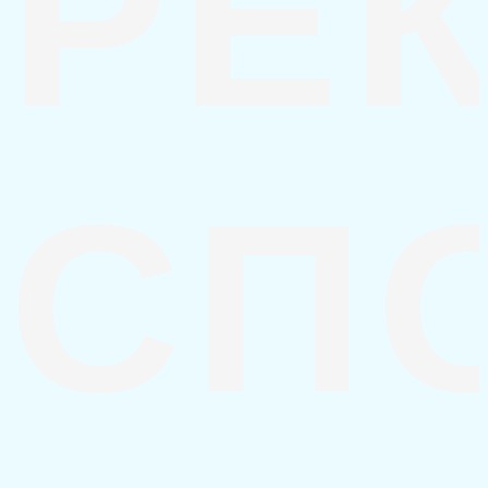
РЕ
СП