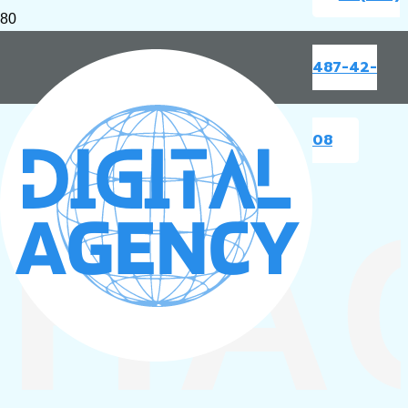
487-42-
08
НА