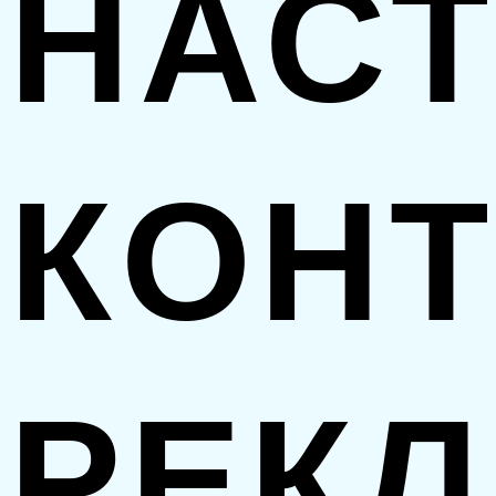
НАС
КОН
РЕК