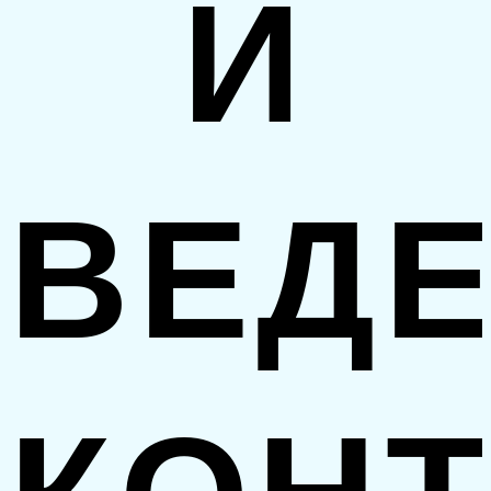
И
ВЕД