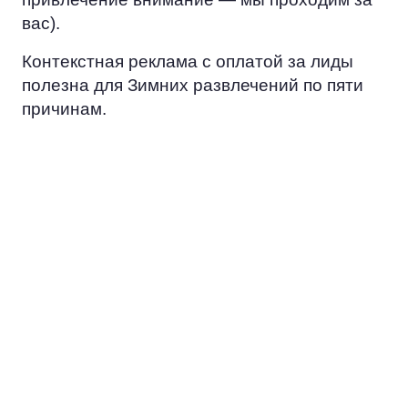
вас).
Контекстная реклама с оплатой за лиды
полезна для Зимних развлечений по пяти
причинам.
ЭКОНОМИЯ
Вместо того, чтобы тратить ресурс
на попытки достучаться до всех, вы
сосредоточитесь на работе с
потенциальными заказчиками.
ЦЕЛЕВАЯ