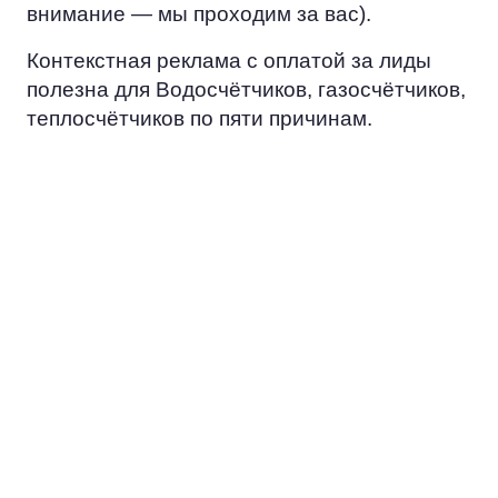
внимание — мы проходим за вас).
Контекстная реклама с оплатой за лиды
полезна для Водосчётчиков, газосчётчиков,
теплосчётчиков по пяти причинам.
ЭКОНОМИЯ
Вместо того, чтобы тратить ресурс
на попытки достучаться до всех, вы
сосредоточитесь на работе с
потенциальными заказчиками.
ЦЕЛЕВАЯ
АУДИТОРИЯ