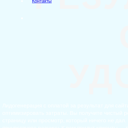
Контакты
УД
Лидогенерация с оплатой за результат для сайт
оптимизировать затраты. Вы получите чистый ре
страницу или просмотр, который ничего не дал.
почувствуете разницу. К вам придут клиенты —