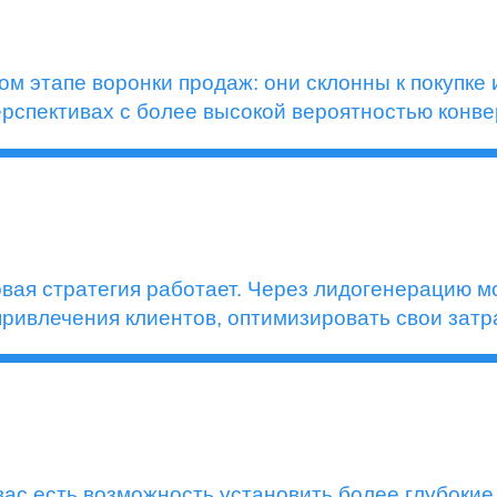
м этапе воронки продаж: они склонны к покупке
ерспективах с более высокой вероятностью конве
овая стратегия работает. Через лидогенерацию м
ривлечения клиентов, оптимизировать свои затра
 вас есть возможность установить более глубоки