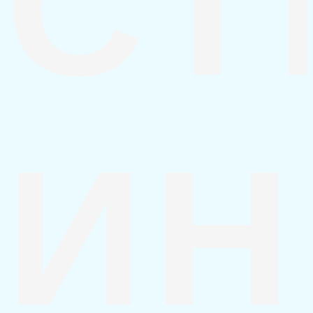
СТ
ИН