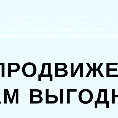
а Столярных работ —- это способ привлечь новых
ый результат и будете платить только за него —
 Покупка лидов может показаться недешевой, но 
 причем мотивированные и готовые работать имен
ПРОДВИЖЕ
АМ ВЫГОД