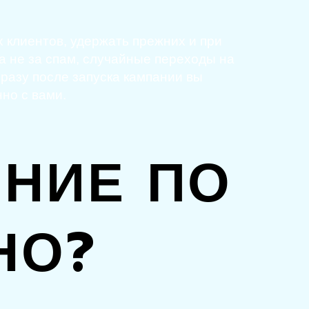
 клиентов, удержать прежних и при
 а не за спам, случайные переходы на
сразу после запуска кампании вы
но с вами.
НИЕ ПО
НО?