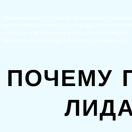
Лидогенерация с оплатой за результат для сайт
этом оптимизировать затраты. Вы получите чист
страницу или просмотр, который ничего не дал.
почувствуете разницу. К вам придут клиенты —
ПОЧЕМУ 
ЛИД