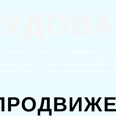
РУДОВА
а Спортивного инвентаря и оборудование —- это
траты. Вы получите чистый результат и будете пл
 который ничего не дал. Покупка лидов может по
вам придут клиенты — причем мотивированные и г
ПРОДВИЖЕ