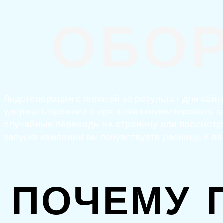
ОБО
Лидогенерация с оплатой за результат для сайт
удержать прежних и при этом оптимизировать за
случайные переходы на страницу или просмотр,
запуска кампании вы почувствуете разницу. К 
ПОЧЕМУ 