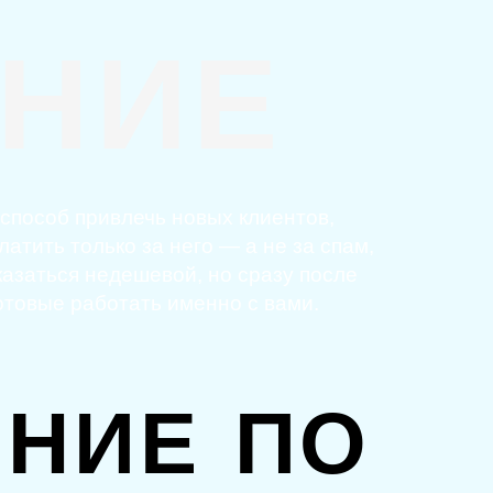
НИЕ
 способ привлечь новых клиентов,
атить только за него — а не за спам,
казаться недешевой, но сразу после
отовые работать именно с вами.
НИЕ ПО