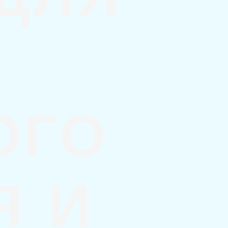
ОГО
Я И