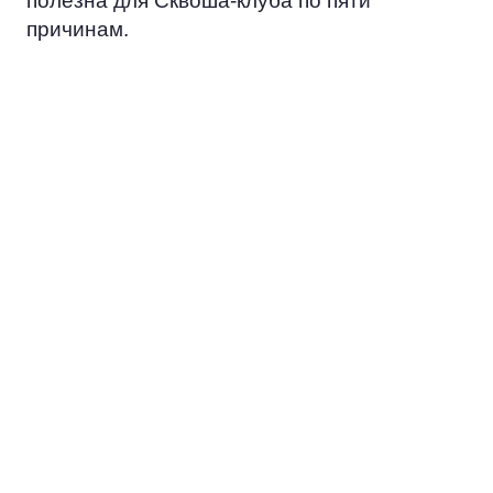
полезна для Сквоша-клуба по пяти
причинам.
ЭКОНОМИЯ
Вместо того, чтобы тратить ресурс
на попытки достучаться до всех, вы
сосредоточитесь на работе с
потенциальными заказчиками.
ЦЕЛЕВАЯ
АУДИТОРИЯ
Клиенты уже проявили интерес к
Сквошу-клубу. К вам обратились
люди, которых не надо убеждать: они