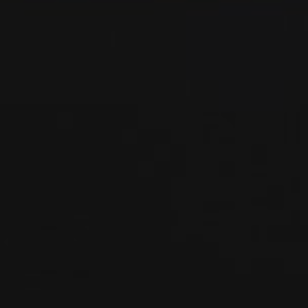
СК
КЛ