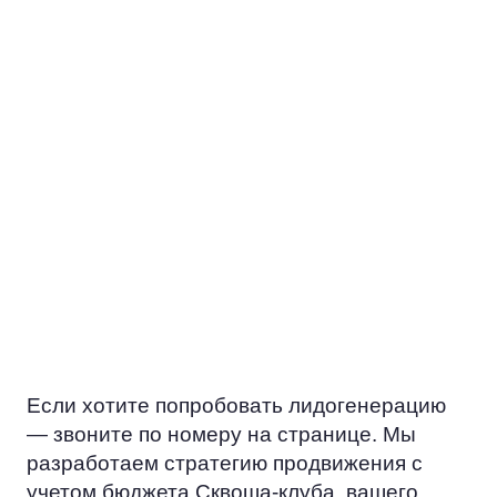
КОММУНИКАЦИИ
Когда вы работаете с «горячими»
клиентами, у вас есть возможность
установить более глубокие и
персонализированные связи с ними.
Это позволяет лучше понять
потребности настоящих и будущих
посетителей Сквоша-клуба,
предлагать нужные решения и как
результат — создавать
долгосрочные взаимовыгодные
отношения.
Если хотите попробовать лидогенерацию
— звоните по номеру на странице. Мы
разработаем стратегию продвижения с
учетом бюджета Сквоша-клуба, вашего