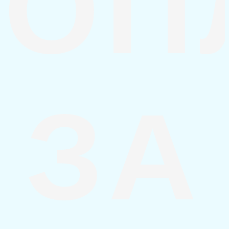
ОП
ЗА