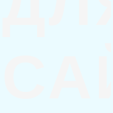
ДЛ
СА