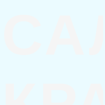
СА
КР