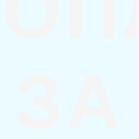
ОП
ЗА