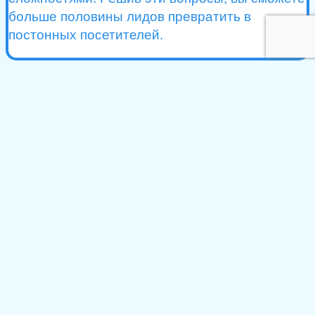
больше половины лидов превратить в
постонных посетителей.
Наш специалист по лидогенерации
разработает и утвердит стратегию, согласует с
вами план и на каждом этапе будет составлять
детализированный отчет.
НАШ