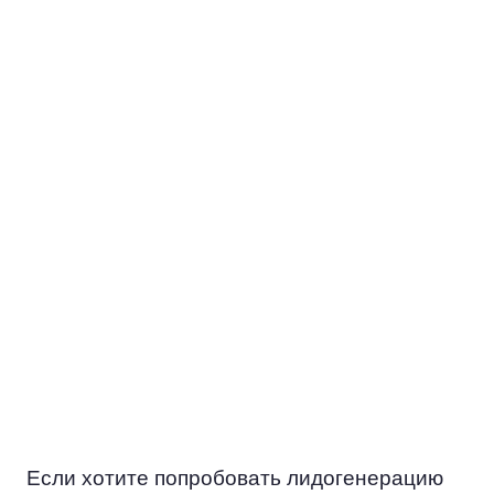
УЛУЧШЕНИЕ
КОММУНИКАЦИИ
Когда вы работаете с «горячими»
клиентами, у вас есть возможность
установить более глубокие и
персонализированные связи с ними.
Это позволяет лучше понять
потребности настоящих и будущих
посетителей Ремонта часов,
предлагать нужные решения и как
результат — создавать
долгосрочные взаимовыгодные
отношения.
Если хотите попробовать лидогенерацию