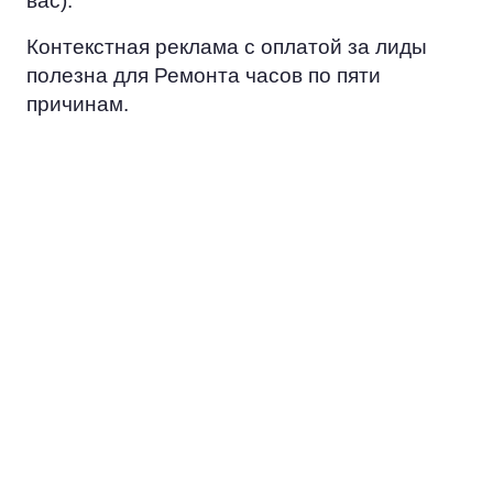
вас).
Контекстная реклама с оплатой за лиды
полезна для Ремонта часов по пяти
причинам.
ЭКОНОМИЯ
Вместо того, чтобы тратить ресурс
на попытки достучаться до всех, вы
сосредоточитесь на работе с
потенциальными заказчиками.
ЦЕЛЕВАЯ
АУДИТОРИЯ