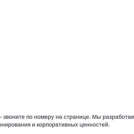
ействительно ли
Когда вы работаете 
говая стратегия
«горячими» клиентам
ез
есть возможность у
ю можно
более глубокие и
онверсии,
персонализированны
фективность
ними. Это позволяе
налов
понять потребности
лиентов,
и будущих посетите
ь свои затраты и
на ферме, предлага
ь стратегию.
решения и как резу
создавать долгосро
взаимовыгодные от
 звоните по номеру на странице. Мы разработае
онирования и корпоративных ценностей.