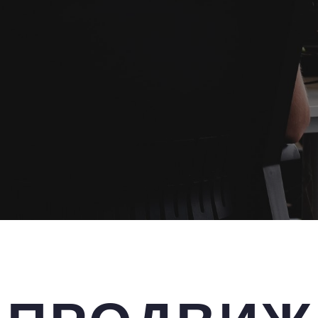
 сайта Отдыха на ферме —- это способ привлечь 
 чистый результат и будете платить только за не
 дал. Покупка лидов может показаться недешевой,
ты — причем мотивированные и готовые работать