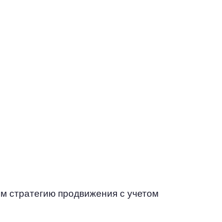
с
и, у вас
становить
е связи с
т лучше
 настоящих
лей Отдыха
ть нужные
льтат —
чные
ношения.
м стратегию продвижения с учетом