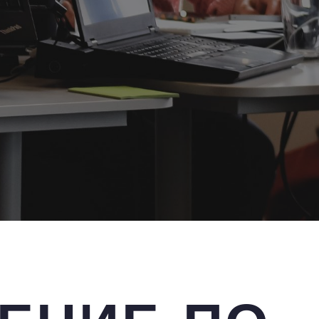
новых клиентов, удержать прежних и при
го — а не за спам, случайные переходы на
 но сразу после запуска кампании вы
 именно с вами.