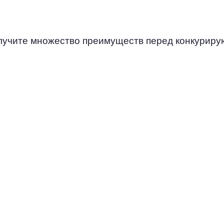
олучите множество преимуществ перед конкурир
ИСПОЛЬЗОВАНИЕ
РАБОЧИХ
МАРКЕТИНГОВЫХ
ИНСТРУМЕНТОВ
Электронные письма, продвижение
в социальных сетях, реклама,
работа с репутацией и т. д. — все
это нужно для привлечения и
удержания лидов.