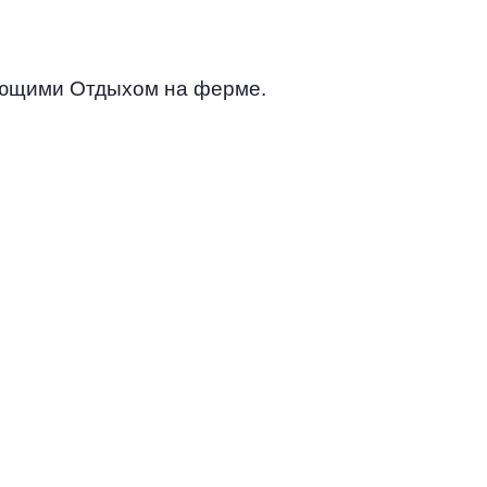
ующими Отдыхом на ферме.
СОЗДАНИЕ
ПРИВЛЕКАТЕЛЬНОГО
КОНТЕНТА
Чтобы продвижение работало,
нужен качественный и
релевантный контент, который
будет привлекать внимание
потенциальных клиентов и
вызывать интерес к вашему
продукту.