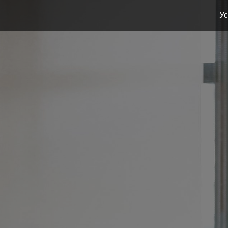
Ус
ЛИД
С О