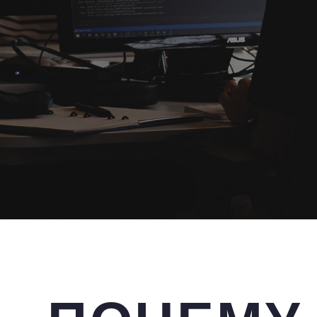
Лидогенерация с оплатой за результат для
этом оптимизировать затраты. Вы получите
страницу или просмотр, который ничего не
почувствуете разницу. К вам придут клиен