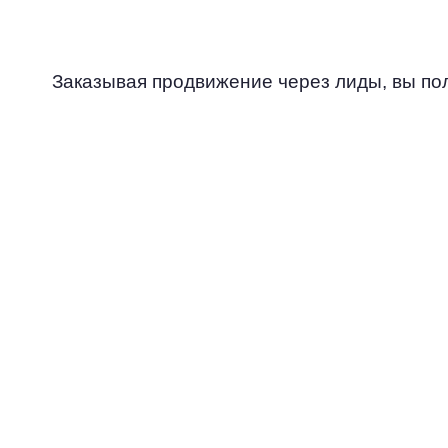
Заказывая продвижение через лиды, вы п
ОПРЕДЕЛЕНИЕ
ЦЕЛЕВОЙ АУДИТОРИИ
Перед запуском кампании мы
проводим исследования для
определения вашей ЦА, выяснения
ее потребностей и предпочтений.