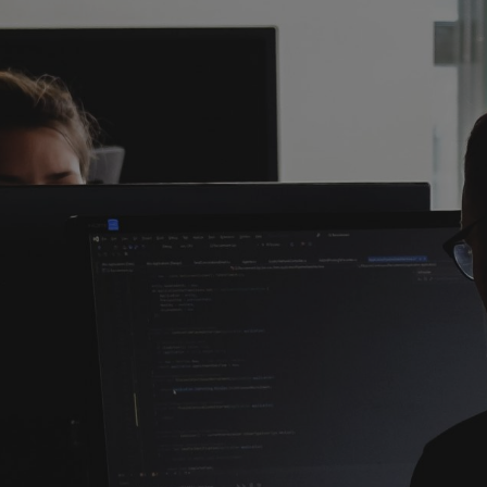
РЕЗ
САЙ
Н