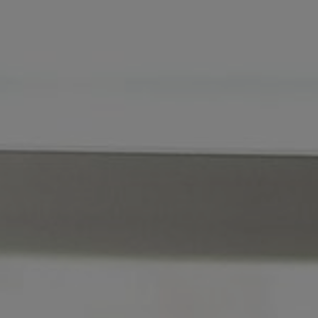
ОП
ЗА