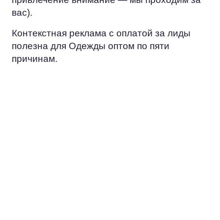
вас).
Контекстная реклама с оплатой за лиды
полезна для Одежды оптом по пяти
причинам.
ЭКОНОМИЯ
Вместо того, чтобы тратить ресурс
на попытки достучаться до всех, вы
сосредоточитесь на работе с
потенциальными заказчиками.
ЦЕЛЕВАЯ