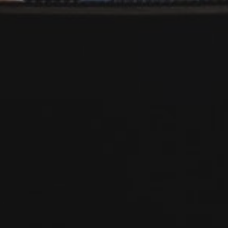
ОД
ОП