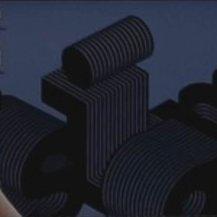
ДЛ
СА