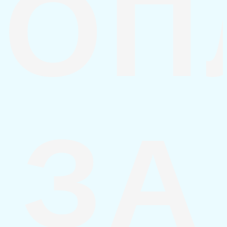
ОП
ЗА