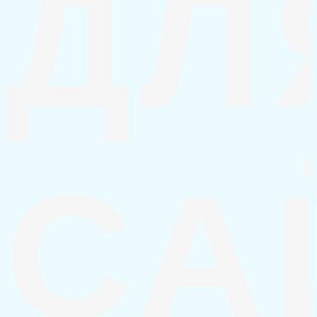
ДЛ
СА