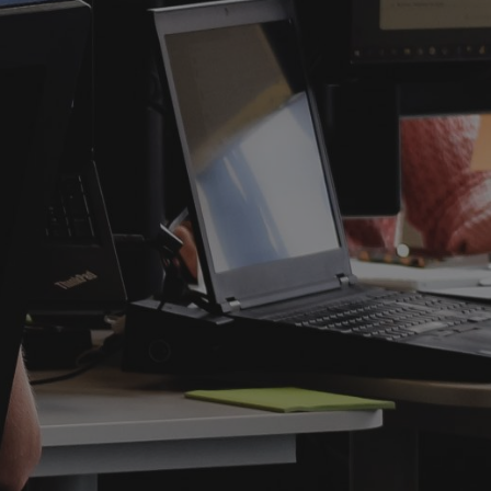
 И
НИЯ
то способ привлечь новых клиентов,
те платить только за него — а не за спам,
т показаться недешевой, но сразу после
е и готовые работать именно с вами.