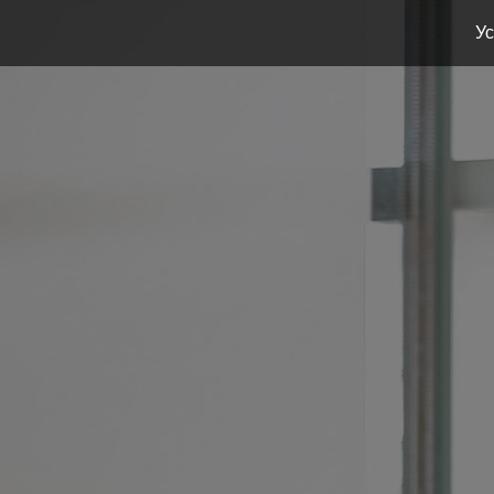
Ус
ЛИД
С О