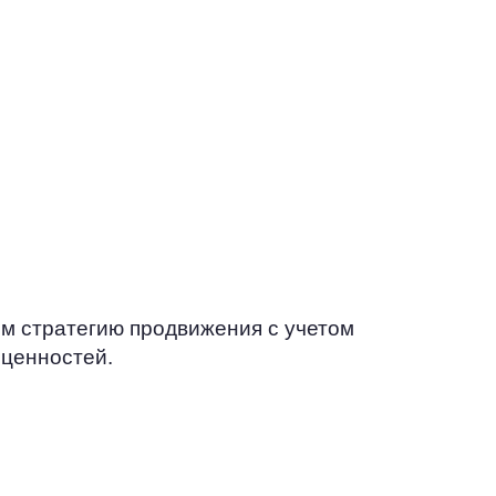
т лучше
 настоящих
лей
ров и
гать
ак
ать
мовыгодные
м стратегию продвижения с учетом
 ценностей.