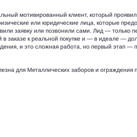
иальный мотивированный клиент, который прояви
 физические или юридические лица, которые пре
вили заявку или позвонили сами. Лид — только п
й в заказе к реальной покупке и — в идеале — д
дения, и это сложная работа, но первый этап —
лезна для Металлических заборов и ограждения п
ЦЕЛЕВАЯ
АУДИТОРИЯ
Клиенты уже проявили интерес к
Металлические заборы и