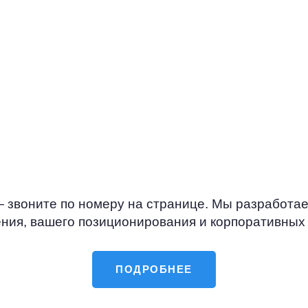
фективность
ними. Это позволяе
налов
понять потребности
лиентов,
и будущих посетите
ь свои затраты и
Металлических забо
ь стратегию.
ограждения, предла
нужные решения и к
результат — создав
долгосрочные взаи
отношения.
 звоните по номеру на странице. Мы разработае
ния, вашего позиционирования и корпоративных
ПОДРОБНЕЕ