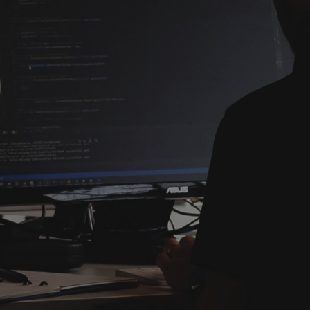
З
ОГ
Лидогенерация с оплатой за результат для
удержать прежних и при этом оптимизироват
случайные переходы на страницу или просм
запуска кампании вы почувствуете разницу