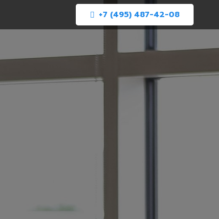
+7 (495) 487-42-08
АЦИЯ
Й ЗА