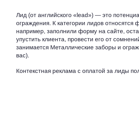
Лид (от английского «lead») — это потенц
ограждения. К категории лидов относятся
например, заполнили форму на сайте, оста
упустить клиента, провести его от сомнени
занимается Металлические заборы и ограж
вас).
Контекстная реклама с оплатой за лиды по
ЭКОНОМИЯ
Вместо того, чтобы тратить ресурс
на попытки достучаться до всех, вы
сосредоточитесь на работе с