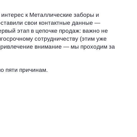
л интерес к Металлические заборы и
доставили свои контактные данные —
ервый этап в цепочке продаж: важно не
олгосрочному сотрудничеству (этим уже
 привлечение внимание — мы проходим за
о пяти причинам.
УВЕЛИЧЕНИЕ
КОНВЕРСИИ
Потенциальные клиенты уже
находятся на другом этапе воронки