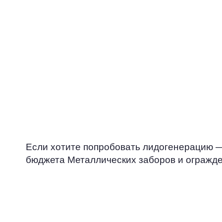
оценивать эф
различных ка
привлечения к
оптимизироват
корректироват
Если хотите попробовать лидогенерацию —
бюджета Металлических заборов и огражде