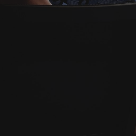
АБОРОВ
РАЖДЕ
 сайта Металлических заборов и ограждения —- э
ь затраты. Вы получите чистый результат и буде
отр, который ничего не дал. Покупка лидов може
. К вам придут клиенты — причем мотивированны