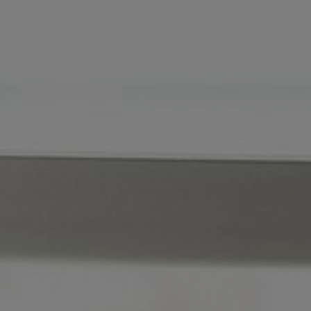
ОП
ЗА