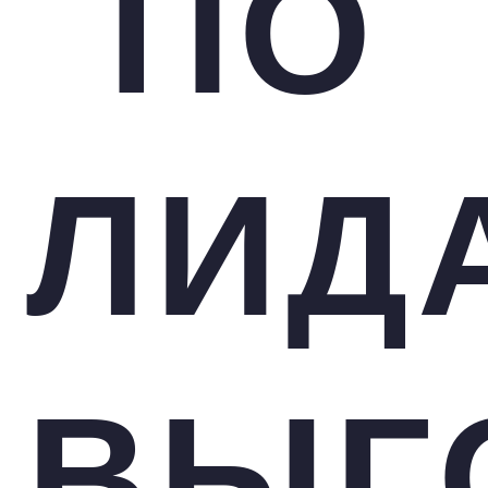
ПО
ЛИД
ВЫГ