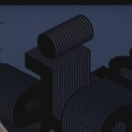
ДЛ
СА