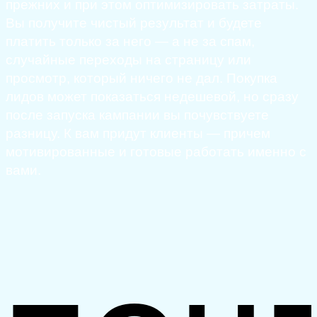
прежних и при этом оптимизировать затраты.
Вы получите чистый результат и будете
платить только за него — а не за спам,
случайные переходы на страницу или
просмотр, который ничего не дал. Покупка
лидов может показаться недешевой, но сразу
после запуска кампании вы почувствуете
разницу. К вам придут клиенты — причем
мотивированные и готовые работать именно с
вами.