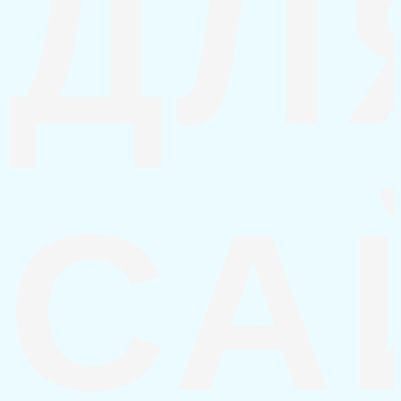
ДЛ
СА