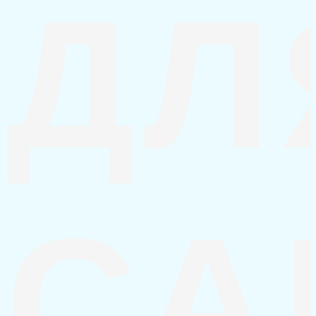
ДЛ
СА