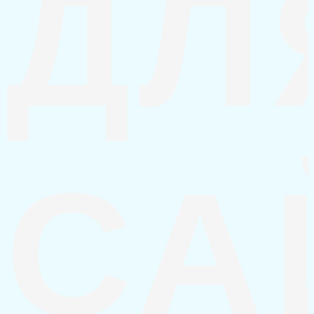
ДЛ
СА