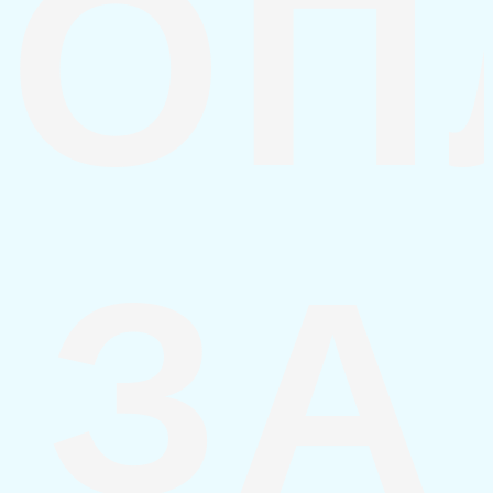
ОП
ЗА