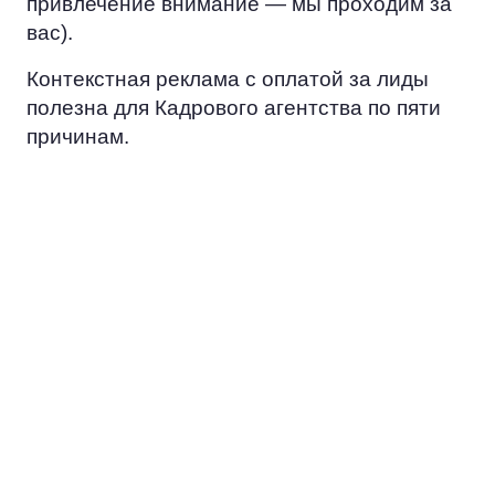
привлечение внимание — мы проходим за
вас).
Контекстная реклама с оплатой за лиды
полезна для Кадрового агентства по пяти
причинам.
ЭКОНОМИЯ
Вместо того, чтобы тратить ресурс
на попытки достучаться до всех, вы
сосредоточитесь на работе с
потенциальными заказчиками.
ЦЕЛЕВАЯ