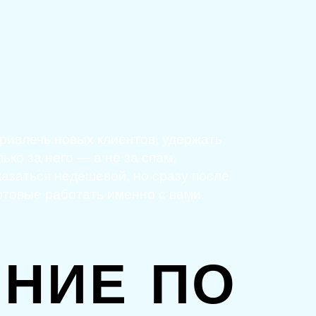
привлечь новых клиентов, удержать
ько за него — а не за спам,
казаться недешевой, но сразу после
отовые работать именно с вами.
НИЕ ПО