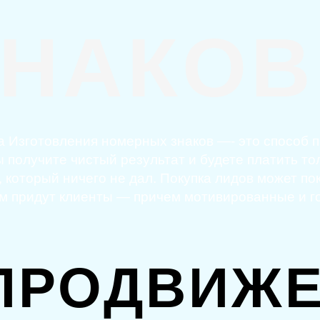
ЗНАКОВ
та Изготовления номерных знаков —- это способ 
получите чистый результат и будете платить тол
 который ничего не дал. Покупка лидов может по
вам придут клиенты — причем мотивированные и г
ПРОДВИЖЕ