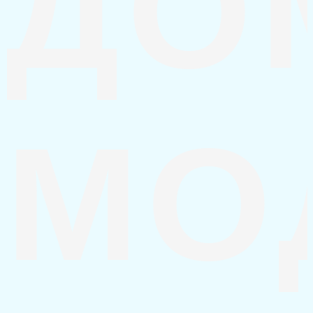
ДО
МО