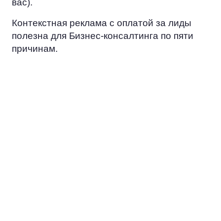
вас).
Контекстная реклама с оплатой за лиды
полезна для Бизнес-консалтинга по пяти
причинам.
ЭКОНОМИЯ
Вместо того, чтобы тратить ресурс
на попытки достучаться до всех, вы
сосредоточитесь на работе с
потенциальными заказчиками.
ЦЕЛЕВАЯ
АУДИТОРИЯ