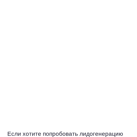
УЛУЧШЕНИЕ
КОММУНИКАЦИИ
Когда вы работаете с «горячими»
клиентами, у вас есть возможность
установить более глубокие и
персонализированные связи с ними.
Это позволяет лучше понять
потребности настоящих и будущих
посетителей Бизнес-консалтинга,
предлагать нужные решения и как
результат — создавать
долгосрочные взаимовыгодные
отношения.
Если хотите попробовать лидогенерацию