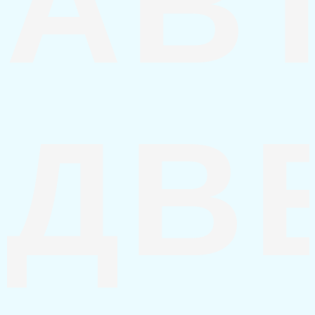
АВ
ДВ