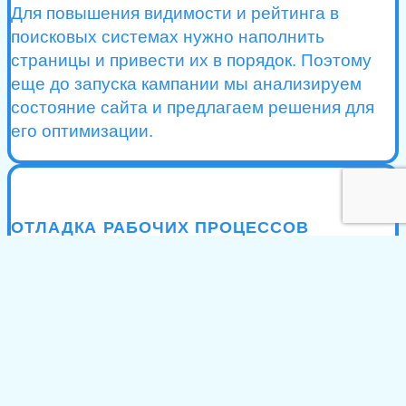
Для повышения видимости и рейтинга в
поисковых системах нужно наполнить
страницы и привести их в порядок. Поэтому
еще до запуска кампании мы анализируем
состояние сайта и предлагаем решения для
его оптимизации.
ОТЛАДКА РАБОЧИХ ПРОЦЕССОВ
Привлечение внимание клиента — это только
первый шаг. Чтобы заинтересованный
заказчик превратился в реального клиента
Вин и винных напитков оптом — на всех
этапах он должен встречать поддержку и
помощь. Поэтому мы смотрим, как работает