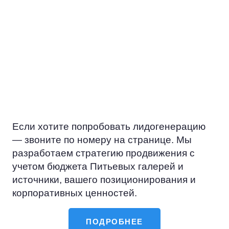
персонализированные связи с ними.
Это позволяет лучше понять
потребности настоящих и будущих
посетителей Питьевых галерей и
источники, предлагать нужные
решения и как результат — создавать
долгосрочные взаимовыгодные
отношения.
Если хотите попробовать лидогенерацию
— звоните по номеру на странице. Мы
разработаем стратегию продвижения с
учетом бюджета Питьевых галерей и
источники, вашего позиционирования и
корпоративных ценностей.
ПОДРОБНЕЕ